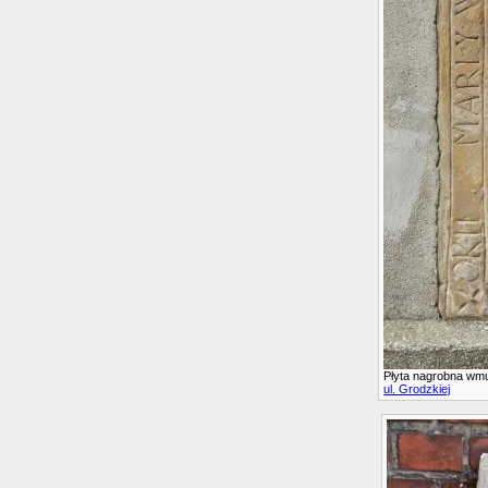
Płyta nagrobna wm
ul. Grodzkiej