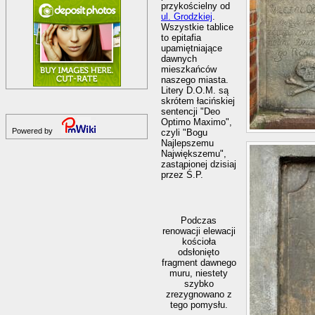
przykościelny od
ul. Grodzkiej
.
Wszystkie tablice
to epitafia
upamiętniające
dawnych
mieszkańców
naszego miasta.
Litery D.O.M. są
skrótem łacińskiej
sentencji "Deo
Optimo Maximo",
Powered by
czyli "Bogu
Najlepszemu
Największemu",
zastąpionej dzisiaj
przez Ś.P.
Podczas
renowacji elewacji
kościoła
odsłonięto
fragment dawnego
muru, niestety
szybko
zrezygnowano z
tego pomysłu.