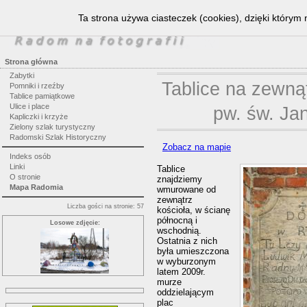
Ta strona używa ciasteczek (cookies), dzięki którym 
Strona główna
Zabytki
Tablice na zewnąt
Pomniki i rzeźby
Tablice pamiątkowe
Ulice i place
pw. św. Jan
Kapliczki i krzyże
Zielony szlak turystyczny
Radomski Szlak Historyczny
Zobacz na mapie
Indeks osób
Linki
Tablice
O stronie
znajdziemy
Mapa Radomia
wmurowane od
zewnątrz
Liczba gości na stronie: 57
kościoła, w ścianę
północną i
Losowe zdjęcie:
wschodnią.
Ostatnia z nich
była umieszczona
w wyburzonym
latem 2009r.
murze
oddzielającym
plac