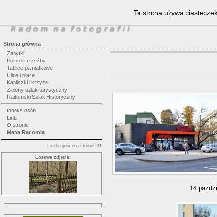
Ta strona używa ciasteczek 
Strona główna
Zabytki
Pomniki i rzeźby
Tablice pamiątkowe
Ulice i place
Kapliczki i krzyże
Zielony szlak turystyczny
Radomski Szlak Historyczny
Indeks osób
Linki
O stronie
Mapa Radomia
Liczba gości na stronie: 31
Losowe zdjęcie:
14 paździ