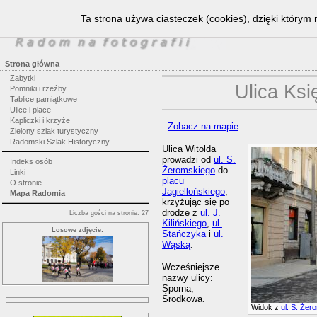
Ta strona używa ciasteczek (cookies), dzięki którym 
Strona główna
Zabytki
Ulica Ksi
Pomniki i rzeźby
Tablice pamiątkowe
Ulice i place
Kapliczki i krzyże
Zobacz na mapie
Zielony szlak turystyczny
Radomski Szlak Historyczny
Ulica Witolda
prowadzi od
ul. S.
Indeks osób
Żeromskiego
do
Linki
placu
O stronie
Jagiellońskiego
,
Mapa Radomia
krzyżując się po
drodze z
ul. J.
Liczba gości na stronie: 27
Kilińskiego
,
ul.
Losowe zdjęcie:
Stańczyka
i
ul.
Wąską
.
Wcześniejsze
nazwy ulicy:
Sporna,
Środkowa.
Widok z
ul. S. Żer