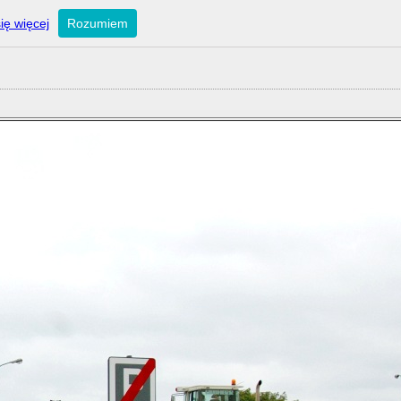
ię więcej
Rozumiem