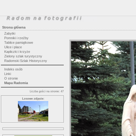
Strona główna
Zabytki
Pomniki i rzeźby
Tablice pamiątkowe
Ulice i place
Kapliczki i krzyże
Zielony szlak turystyczny
Radomski Szlak Historyczny
Indeks osób
Linki
O stronie
Mapa Radomia
Liczba gości na stronie: 47
Losowe zdjęcie: