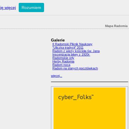
ię więcej
Rozumiem
Mapa Radomia
Galerie
II Radomski Piknik Naukowy
"Uliczka tradycji" 2011
Radom z wieży kościoła św. Jana
Inscenizacja bitwy z 1920r.
Radomskie orły
Herby Radomia
Radom nocą
Radom na starych pocztówkach
więcej...