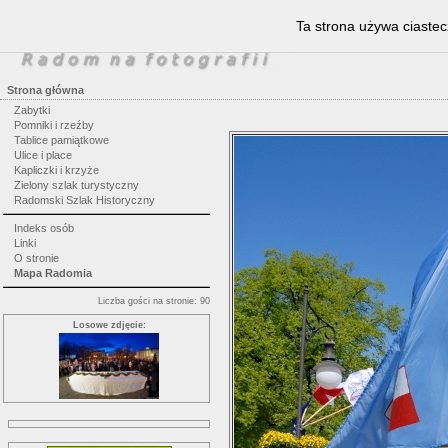
Ta strona używa ciastec
Strona główna
Zabytki
Pomniki i rzeźby
Tablice pamiątkowe
Ulice i place
Kapliczki i krzyże
Zielony szlak turystyczny
Radomski Szlak Historyczny
Indeks osób
Linki
O stronie
Mapa Radomia
Liczba gości na stronie: 90
Losowe zdjęcie: