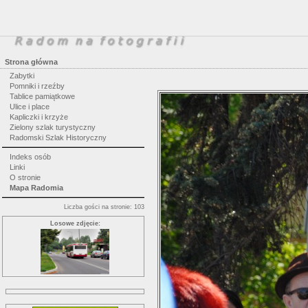
Strona główna
Zabytki
Pomniki i rzeźby
Tablice pamiątkowe
Ulice i place
Kapliczki i krzyże
Zielony szlak turystyczny
Radomski Szlak Historyczny
Indeks osób
Linki
O stronie
Mapa Radomia
Liczba gości na stronie: 103
Losowe zdjęcie: