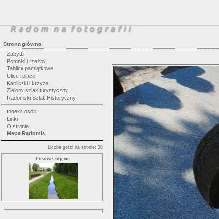
Strona główna
Zabytki
Pomniki i rzeźby
Tablice pamiątkowe
Ulice i place
Kapliczki i krzyże
Zielony szlak turystyczny
Radomski Szlak Historyczny
Indeks osób
Linki
O stronie
Mapa Radomia
Liczba gości na stronie: 38
Losowe zdjęcie: