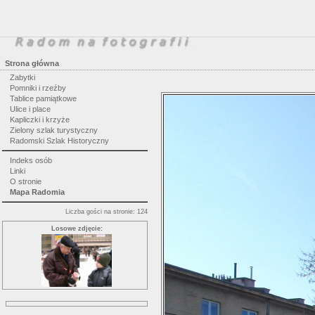
Strona główna
Zabytki
Pomniki i rzeźby
Tablice pamiątkowe
Ulice i place
Kapliczki i krzyże
Zielony szlak turystyczny
Radomski Szlak Historyczny
Indeks osób
Linki
O stronie
Mapa Radomia
Liczba gości na stronie: 124
Losowe zdjęcie: