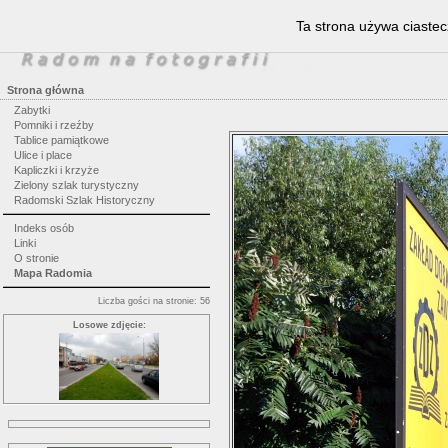
Ta strona używa ciastec
Strona główna
Zabytki
Pomniki i rzeźby
Tablice pamiątkowe
Ulice i place
Kapliczki i krzyże
Zielony szlak turystyczny
Radomski Szlak Historyczny
Indeks osób
Linki
O stronie
Mapa Radomia
Liczba gości na stronie: 56
Losowe zdjęcie: