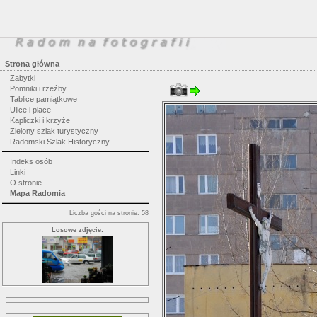
Strona główna
Zabytki
Pomniki i rzeźby
Tablice pamiątkowe
Ulice i place
Kapliczki i krzyże
Zielony szlak turystyczny
Radomski Szlak Historyczny
Indeks osób
Linki
O stronie
Mapa Radomia
Liczba gości na stronie: 58
Losowe zdjęcie: