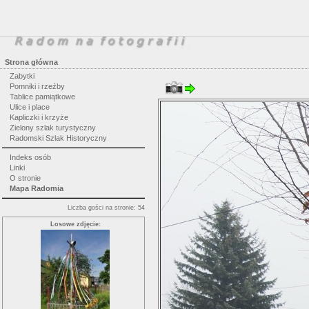
Strona główna
Zabytki
Pomniki i rzeźby
Tablice pamiątkowe
Ulice i place
Kapliczki i krzyże
Zielony szlak turystyczny
Radomski Szlak Historyczny
Indeks osób
Linki
O stronie
Mapa Radomia
Liczba gości na stronie: 54
Losowe zdjęcie: