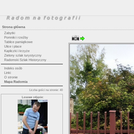
Strona główna
Zabytki
Pomniki i rzeźby
Tablice pamiątkowe
Ulice i place
Kapliczki i krzyże
Zielony szlak turystyczny
Radomski Szlak Historyczny
Indeks osób
Linki
O stronie
Mapa Radomia
Liczba gości na stronie: 40
Losowe zdjęcie: