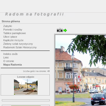
Strona główna
Zabytki
Pomniki i rzeźby
Tablice pamiątkowe
Ulice i place
Kapliczki i krzyże
Zielony szlak turystyczny
Radomski Szlak Historyczny
Indeks osób
Linki
O stronie
Mapa Radomia
Liczba gości na stronie: 48
Losowe zdjęcie: