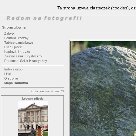
Ta strona używa ciasteczek (cookies), dz
Strona główna
Zabytki
Pomniki i rzeźby
Tablice pamiątkowe
Ulice i place
Kapliczki i krzyże
Zielony szlak turystyczny
Radomski Szlak Historyczny
Indeks osób
Linki
O stronie
Mapa Radomia
Liczba gości na stronie: 43
Losowe zdjęcie: