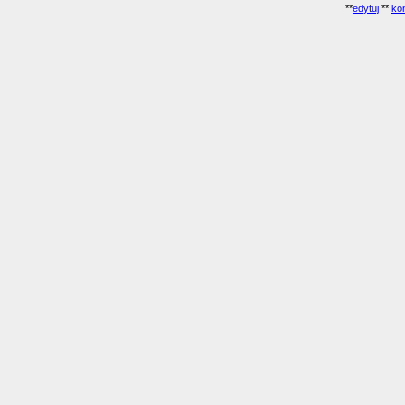
**
edytuj
**
kon