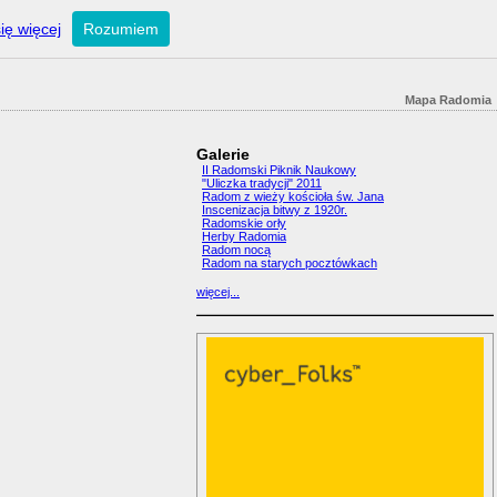
ię więcej
Rozumiem
Mapa Radomia
Galerie
II Radomski Piknik Naukowy
"Uliczka tradycji" 2011
Radom z wieży kościoła św. Jana
Inscenizacja bitwy z 1920r.
Radomskie orły
Herby Radomia
Radom nocą
Radom na starych pocztówkach
więcej...