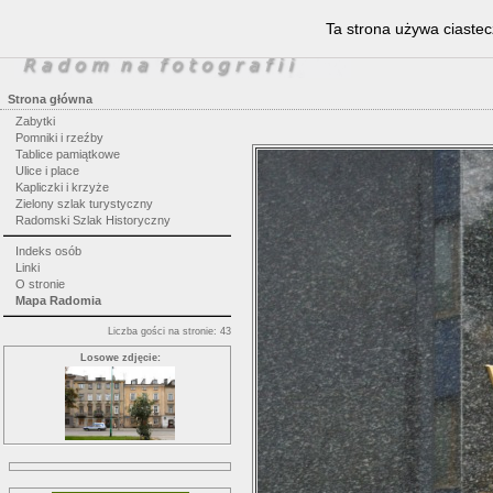
Ta strona używa ciastec
Strona główna
Zabytki
Pomniki i rzeźby
Tablice pamiątkowe
Ulice i place
Kapliczki i krzyże
Zielony szlak turystyczny
Radomski Szlak Historyczny
Indeks osób
Linki
O stronie
Mapa Radomia
Liczba gości na stronie: 43
Losowe zdjęcie: