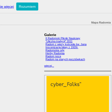
ię więcej
Rozumiem
Mapa Radomia
Galerie
II Radomski Piknik Naukowy
"Uliczka tradycji" 2011
Radom z wieży kościoła św. Jana
Inscenizacja bitwy z 1920r.
Radomskie orły
Herby Radomia
Radom nocą
Radom na starych pocztówkach
więcej...