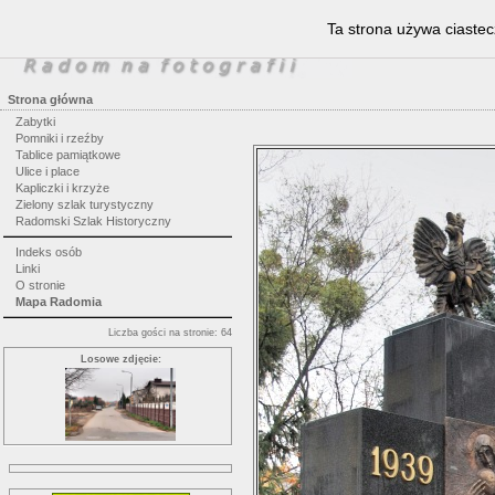
Ta strona używa ciastec
Strona główna
Zabytki
Pomniki i rzeźby
Tablice pamiątkowe
Ulice i place
Kapliczki i krzyże
Zielony szlak turystyczny
Radomski Szlak Historyczny
Indeks osób
Linki
O stronie
Mapa Radomia
Liczba gości na stronie: 64
Losowe zdjęcie: