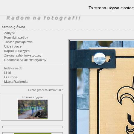
Ta strona używa ciastec
Strona główna
Zabytki
Pomniki i rzeźby
Tablice pamiątkowe
Ulice i place
Kapliczki i krzyże
Zielony szlak turystyczny
Radomski Szlak Historyczny
Indeks osób
Linki
O stronie
Mapa Radomia
Liczba gości na stronie: 117
Losowe zdjęcie: