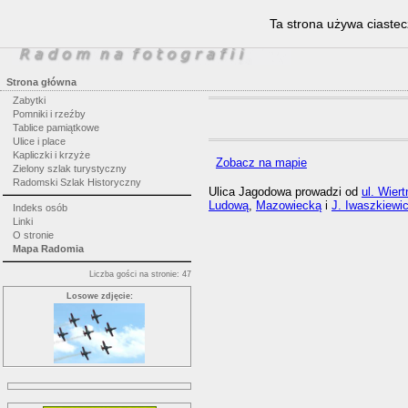
Ta strona używa ciastec
Strona główna
Zabytki
Pomniki i rzeźby
Tablice pamiątkowe
Ulice i place
Kapliczki i krzyże
Zobacz na mapie
Zielony szlak turystyczny
Radomski Szlak Historyczny
Ulica Jagodowa prowadzi od
ul. Wiert
Ludową
,
Mazowiecką
i
J. Iwaszkiewi
Indeks osób
Linki
O stronie
Mapa Radomia
Liczba gości na stronie: 47
Losowe zdjęcie: