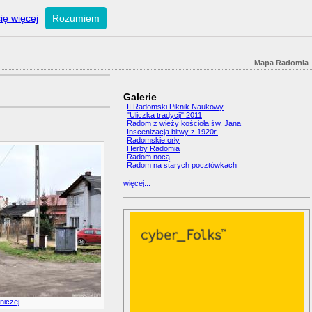
ię więcej
Rozumiem
Mapa Radomia
Galerie
II Radomski Piknik Naukowy
"Uliczka tradycji" 2011
Radom z wieży kościoła św. Jana
Inscenizacja bitwy z 1920r.
Radomskie orły
Herby Radomia
Radom nocą
Radom na starych pocztówkach
więcej...
tniczej