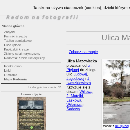
Ta strona używa ciasteczek (cookies), dzięki którym 
Strona główna
Zabytki
Ulica M
Pomniki i rzeźby
Tablice pamiątkowe
Ulice i place
Kapliczki i krzyże
Zobacz na mapie
Zielony szlak turystyczny
Radomski Szlak Historyczny
Ulica Mazowiecka
prowadzi od
ul.
Indeks osób
Pięknej
do zbiegu
Linki
ulic
Ludowej
,
O stronie
Jagodowej
i
J.
Mapa Radomia
Iwaszkiewicza
.
Krzyżuje się z
Liczba gości na stronie: 32
ulicami
Willową
,
Losowe zdjęcie:
J. Matejki
,
Laskową
,
Wiśniową
i
Sadową
.
Widok z
ul Pięknej