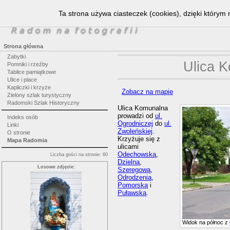
Ta strona używa ciasteczek (cookies), dzięki którym 
Strona główna
Zabytki
Ulica 
Pomniki i rzeźby
Tablice pamiątkowe
Ulice i place
Kapliczki i krzyże
Zobacz na mapie
Zielony szlak turystyczny
Radomski Szlak Historyczny
Ulica Komunalna
prowadzi od
ul.
Indeks osób
Ogrodniczej
do
ul.
Linki
Zwoleńskiej
.
O stronie
Krzyżuje się z
Mapa Radomia
ulicami
Odechowską
,
Liczba gości na stronie: 60
Dzielną
,
Losowe zdjęcie:
Szeregową
,
Odrodzenia
,
Pomorską
i
Puławską
.
Widok na północ z