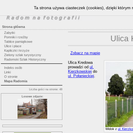
Ta strona używa ciasteczek (cookies), dzięki którym 
Strona główna
Zabytki
Ulica
Pomniki i rzeźby
Tablice pamiątkowe
Ulice i place
Kapliczki i krzyże
Zobacz na mapie
Zielony szlak turystyczny
Radomski Szlak Historyczny
Ulica Kredowa
prowadzi od
ul.
Indeks osób
Kierzkowskiej
do
Linki
ul. Połanieckiej
.
O stronie
Mapa Radomia
Liczba gości na stronie: 48
Losowe zdjęcie:
Widok z
ul. Kierzk