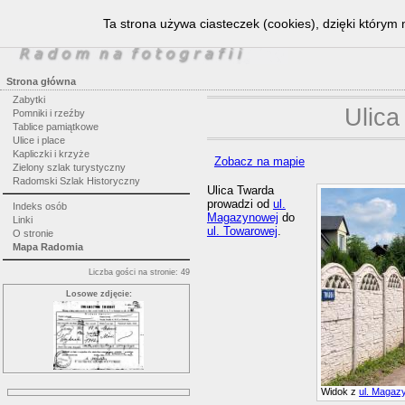
Ta strona używa ciasteczek (cookies), dzięki którym 
Strona główna
Zabytki
Ulica
Pomniki i rzeźby
Tablice pamiątkowe
Ulice i place
Kapliczki i krzyże
Zobacz na mapie
Zielony szlak turystyczny
Radomski Szlak Historyczny
Ulica Twarda
prowadzi od
ul.
Indeks osób
Magazynowej
do
Linki
ul. Towarowej
.
O stronie
Mapa Radomia
Liczba gości na stronie: 49
Losowe zdjęcie:
Widok z
ul. Magaz