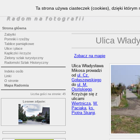
Ta strona używa ciasteczek (cookies), dzięki którym 
Strona główna
Zabytki
Ulica Wład
Pomniki i rzeźby
Tablice pamiątkowe
Ulice i place
Kapliczki i krzyże
Zobacz na mapie
Zielony szlak turystyczny
Radomski Szlak Historyczny
Ulica Władysława
Mikosa prowadzi
Indeks osób
od
ul. Cz.
Linki
Gołaszewskiego
O stronie
do
ul. M.
Mapa Radomia
Osińskiego
.
Krzyżuje się z
Liczba gości na stronie: 45
ulicami
Losowe zdjęcie:
Wiertniczą
,
W.
Paciaka
,
ks.
Piotra Skargi
.