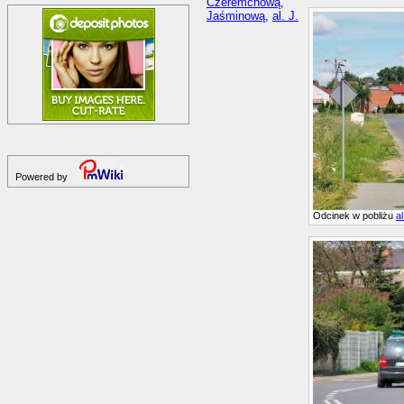
Czeremchową
,
Jaśminową
,
al. J.
Powered by
Odcinek w pobliżu
a