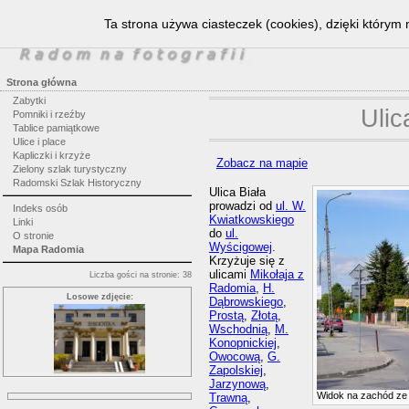
Ta strona używa ciasteczek (cookies), dzięki którym 
Strona główna
Zabytki
Ulic
Pomniki i rzeźby
Tablice pamiątkowe
Ulice i place
Kapliczki i krzyże
Zobacz na mapie
Zielony szlak turystyczny
Radomski Szlak Historyczny
Ulica Biała
prowadzi od
ul. W.
Indeks osób
Kwiatkowskiego
Linki
do
ul.
O stronie
Wyścigowej
.
Mapa Radomia
Krzyżuje się z
ulicami
Mikołaja z
Liczba gości na stronie: 38
Radomia
,
H.
Losowe zdjęcie:
Dąbrowskiego
,
Prostą
,
Złotą
,
Wschodnią
,
M.
Konopnickiej
,
Owocową
,
G.
Zapolskiej
,
Jarzynową
,
Widok na zachód ze
Trawną
,