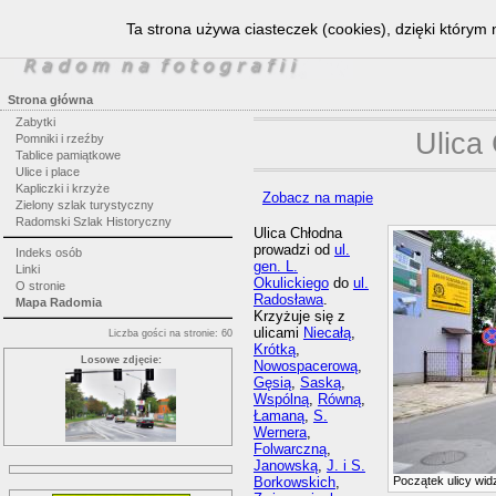
Ta strona używa ciasteczek (cookies), dzięki którym 
Strona główna
Zabytki
Ulica
Pomniki i rzeźby
Tablice pamiątkowe
Ulice i place
Kapliczki i krzyże
Zobacz na mapie
Zielony szlak turystyczny
Radomski Szlak Historyczny
Ulica Chłodna
prowadzi od
ul.
Indeks osób
gen. L.
Linki
Okulickiego
do
ul.
O stronie
Radosława
.
Mapa Radomia
Krzyżuje się z
ulicami
Niecałą
,
Liczba gości na stronie: 60
Krótką
,
Losowe zdjęcie:
Nowospacerową
,
Gęsią
,
Saską
,
Wspólną
,
Równą
,
Łamaną
,
S.
Wernera
,
Folwarczną
,
Janowską
,
J. i S.
Borkowskich
,
Początek ulicy wid