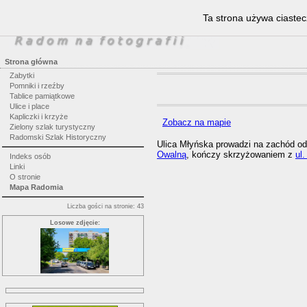
Ta strona używa ciastec
Strona główna
Zabytki
Pomniki i rzeźby
Tablice pamiątkowe
Ulice i place
Kapliczki i krzyże
Zobacz na mapie
Zielony szlak turystyczny
Radomski Szlak Historyczny
Ulica Młyńska prowadzi na zachód o
Owalną
, kończy skrzyżowaniem z
ul
Indeks osób
Linki
O stronie
Mapa Radomia
Liczba gości na stronie: 43
Losowe zdjęcie: