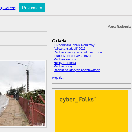
ię więcej
Rozumiem
Mapa Radomia
Galerie
II Radomski Piknik Naukowy
"Uliczka tradycji" 2011
Radom z wieży kościoła św. Jana
Inscenizacja bitwy z 1920r.
Radomskie orły
Herby Radomia
Radom nocą
Radom na starych pocztówkach
więcej...