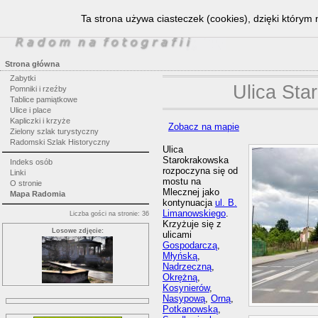
Ta strona używa ciasteczek (cookies), dzięki którym 
Strona główna
Zabytki
Ulica Sta
Pomniki i rzeźby
Tablice pamiątkowe
Ulice i place
Kapliczki i krzyże
Zobacz na mapie
Zielony szlak turystyczny
Radomski Szlak Historyczny
Ulica
Starokrakowska
Indeks osób
rozpoczyna się od
Linki
mostu na
O stronie
Mlecznej jako
Mapa Radomia
kontynuacja
ul. B.
Limanowskiego
.
Liczba gości na stronie: 36
Krzyżuje się z
Losowe zdjęcie:
ulicami
Gospodarczą
,
Młyńską
,
Nadrzeczną
,
Okrężną
,
Kosynierów
,
Nasypową
,
Orną
,
Potkanowską
,