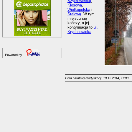
Szydłowiecką
,
Kłosową
,
Wielkopolską
i
Stalową
. W tym
miejscu się
kończy, a jej
kontynuacja to
ul.
Krychnowicka
.
Powered by
Data ostatniej modyfikacji: 10.12.2014, 11:00