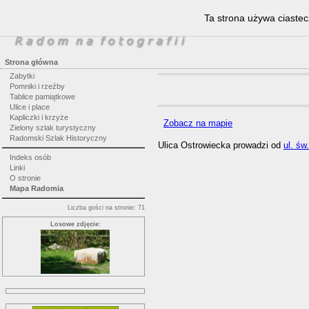
Ta strona używa ciastec
Strona główna
Zabytki
Pomniki i rzeźby
Tablice pamiątkowe
Ulice i place
Kapliczki i krzyże
Zobacz na mapie
Zielony szlak turystyczny
Radomski Szlak Historyczny
Ulica Ostrowiecka prowadzi od
ul. św
Indeks osób
Linki
O stronie
Mapa Radomia
Liczba gości na stronie: 71
Losowe zdjęcie: