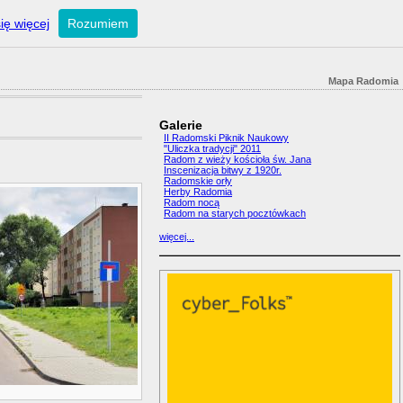
ię więcej
Rozumiem
Mapa Radomia
Galerie
II Radomski Piknik Naukowy
"Uliczka tradycji" 2011
Radom z wieży kościoła św. Jana
Inscenizacja bitwy z 1920r.
Radomskie orły
Herby Radomia
Radom nocą
Radom na starych pocztówkach
więcej...