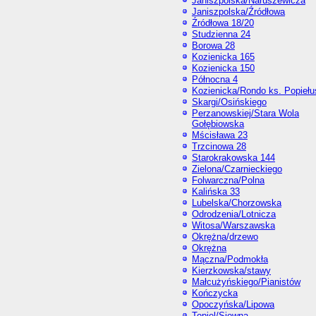
Janiszpolska/Naruszewicza
Janiszpolska/Źródłowa
Źródłowa 18/20
Studzienna 24
Borowa 28
Kozienicka 165
Kozienicka 150
Północna 4
Kozienicka/Rondo ks. Popiełu
Skargi/Osińskiego
Perzanowskiej/Stara Wola
Gołębiowska
Mścisława 23
Trzcinowa 28
Starokrakowska 144
Zielona/Czarnieckiego
Folwarczna/Polna
Kalińska 33
Lubelska/Chorzowska
Odrodzenia/Lotnicza
Witosa/Warszawska
Okrężna/drzewo
Okrężna
Mączna/Podmokła
Kierzkowska/stawy
Małcużyńskiego/Pianistów
Kończycka
Opoczyńska/Lipowa
Topiel/Siewna