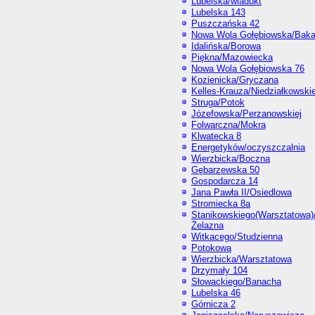
Lubelska/wiadukt
Lubelska 143
Puszczańska 42
Nowa Wola Gołębiowska/Baka
Idalińska/Borowa
Piękna/Mazowiecka
Nowa Wola Gołębiowska 76
Kozienicka/Gryczana
Kelles-Krauza/Niedziałkowski
Struga/Potok
Józefowska/Perzanowskiej
Folwarczna/Mokra
Klwatecka 8
Energetyków/oczyszczalnia
Wierzbicka/Boczna
Gębarzewska 50
Gospodarcza 14
Jana Pawła II/Osiedlowa
Stromiecka 8a
Stanikowskiego(Warsztatowa)
Żelazna
Witkacego/Studzienna
Potokowa
Wierzbicka/Warsztatowa
Drzymały 104
Słowackiego/Banacha
Lubelska 46
Górnicza 2