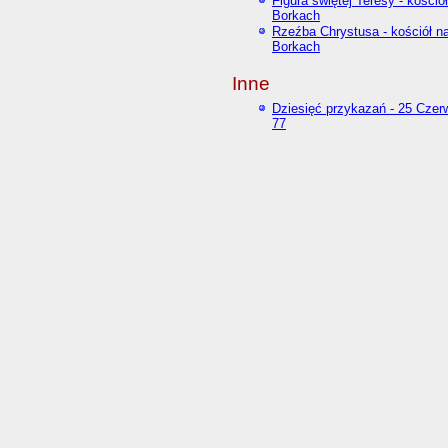
Figura świętej Teresy - kośció
Borkach
Rzeźba Chrystusa - kościół n
Borkach
Inne
Dziesięć przykazań - 25 Czer
77