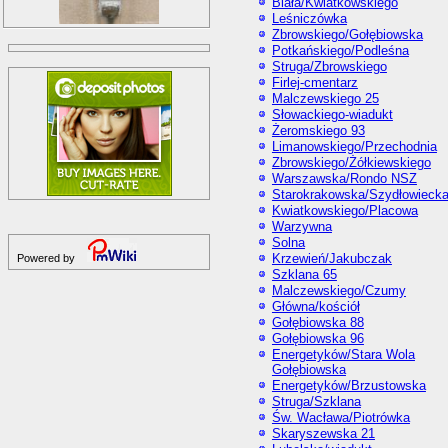
Biała/Kwiatkowskiego
Leśniczówka
Zbrowskiego/Gołębiowska
Potkańskiego/Podleśna
Struga/Zbrowskiego
Firlej-cmentarz
Malczewskiego 25
Słowackiego-wiadukt
Żeromskiego 93
Limanowskiego/Przechodnia
Zbrowskiego/Żółkiewskiego
Warszawska/Rondo NSZ
Starokrakowska/Szydłowieck
Kwiatkowskiego/Placowa
Warzywna
Solna
Krzewień/Jakubczak
Powered by
Szklana 65
Malczewskiego/Czumy
Główna/kościół
Gołębiowska 88
Gołębiowska 96
Energetyków/Stara Wola
Gołębiowska
Energetyków/Brzustowska
Struga/Szklana
Św. Wacława/Piotrówka
Skaryszewska 21