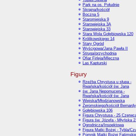
Park na os. Południe
Skrajna/kościół
Boczna 5
Staromiejska 9
Starowiejska 3A
Starowiejska 33
Stara Wola Gołębiowska 120
Królikowskiego 14
Stary Ogród
Wyścigowa/Jana Pawła II
Struga/przychodnia
Ofiar Firleja/Mleczna
Las Kapturski
Figury
Rzeźba Chrystusa u słupa -
Rwańska/kościół św. Jana
św. Jana Nepomucena -
Rwańska/kościół św. Jana
Wiejska/Młodzianowska
Żeromskiego/kościół Bernard
Gołębiowska 106
Figura Chrystusa - 25 Czerwc
Figura św. Józefa - Młyńska 2
Ogrodnicza/Inspektowa
Figura Matki Bożej - Tybla/C
Pomnik Matki Bożej Fatimskie