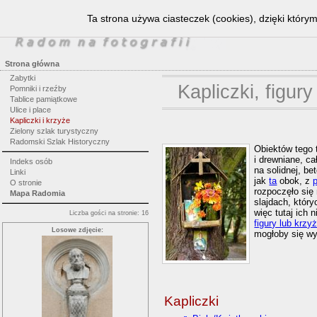
Ta strona używa ciasteczek (cookies), dzięki który
Strona główna
Zabytki
Kapliczki, figur
Pomniki i rzeźby
Tablice pamiątkowe
Ulice i place
Kapliczki i krzyże
Zielony szlak turystyczny
Radomski Szlak Historyczny
Obiektów tego 
i drewniane, c
Indeks osób
na solidnej, b
Linki
jak
ta
obok, z
O stronie
rozpoczęło się
Mapa Radomia
slajdach, któr
więc tutaj ich 
Liczba gości na stronie: 16
figury lub krzy
Losowe zdjęcie:
mogłoby się w
Kapliczki