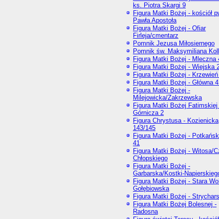
ks. Piotra Skargi 9
Figura Matki Bożej - kościół p
Pawła Apostoła
Figura Matki Bożej - Ofiar
Firleja/cmentarz
Pomnik Jezusa Miłosiernego
Pomnik św. Maksymiliana Kol
Figura Matki Bożej - Mleczna 
Figura Matki Bożej - Wiejska 
Figura Matki Bożej - Krzewień
Figura Matki Bożej - Główna 4
Figura Matki Bożej -
Milejowicka/Zakrzewska
Figura Matki Bożej Fatimskiej 
Górnicza 2
Figura Chrystusa - Kozienicka
143/145
Figura Matki Bożej - Potkańsk
41
Figura Matki Bożej - Witosa/
Chłopskiego
Figura Matki Bożej -
Garbarska/Kostki-Napierskieg
Figura Matki Bożej - Stara Wo
Gołębiowska
Figura Matki Bożej - Strychar
Figura Matki Bożej Bolesnej -
Radosna